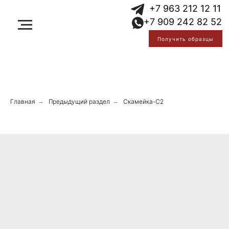
Error get alias
+7 963 212 12 11
Error get alias
+7 909 242 82 52
Error get alias
Получить образцы
Главная
→
Предыдущий раздел
→
Скамейка-С2