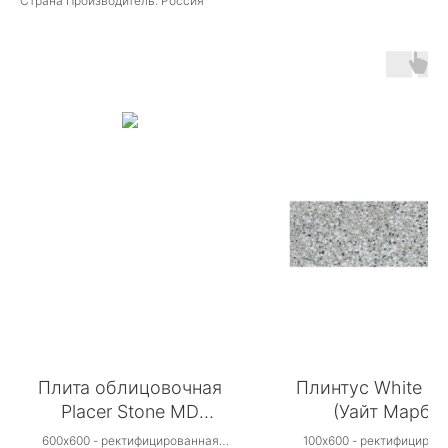
Страна Производитель: Россия
Плита облицовочная
Плинтус White Ma
Placer Stone MD
(Уайт Марбл)
(Плэйсер Стоун МД)
600х600 - ректифицированная
100х600 - ректифициров