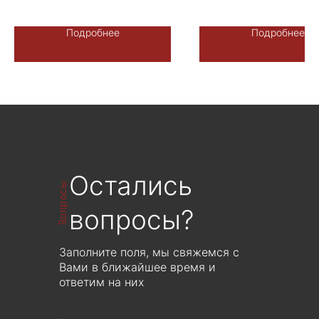
Производство: Либерти Стоун -
Производство: Либерти С
Терраццо-Рус, Россия.
Терраццо-Рус, Росси
Подробнее
Подробнее
Возможно индивидуальное
Возможно индивидуал
исполнение -
исполнение -
фон/камненасыщение
фон/камненасыщени
ЦЕНА ПО ЗАПРОСУ
ЦЕНА ПО ЗАПРОС
Рассчитывается индивидуально от
Рассчитывается индивиду
объема производства
объема производст
Остались
Вопросы
вопросы?
Заполните поля, мы свяжемся с
Вами в ближайшее время и
ответим на них