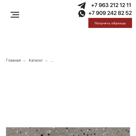
Error get alias
+7 963 212 12 11
Error get alias
+7 909 242 82 52
Error get alias
Получить образцы
Главная
→
Каталог
→
...