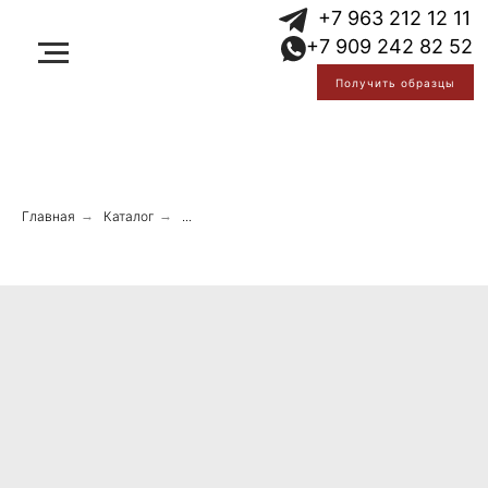
Error get alias
+7 963 212 12 11
Error get alias
+7 909 242 82 52
Error get alias
Получить образцы
Главная
→
Каталог
→
...