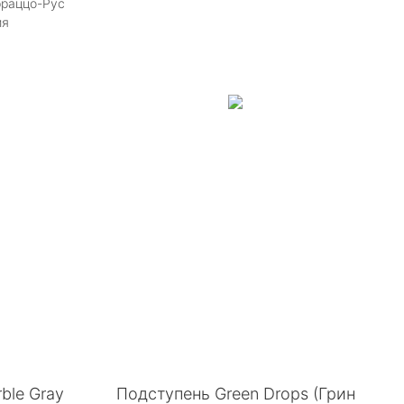
рраццо-Рус
ия
ble Gray
Подступень Green Drops (Грин