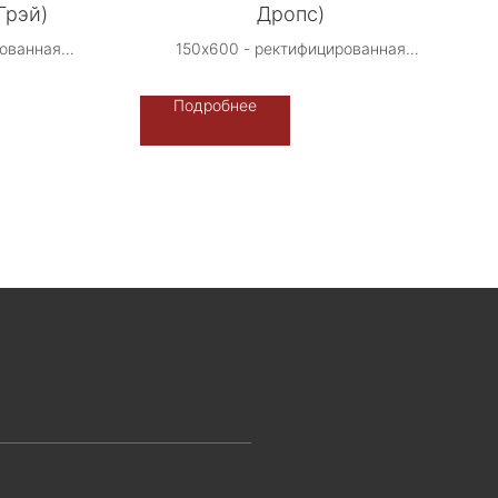
Грэй)
Дропс)
рованная
150х600 - ректифицированная
 Стоун -
Производство: Либерти Стоун -
сия.
Терраццо-Рус, Россия.
Подробнее
альное
Возможно индивидуальное
исполнение -
ение
фон/камненасыщение
ОСУ
ЦЕНА ПО ЗАПРОСУ
дуально от
Рассчитывается индивидуально от
ства
объема производства