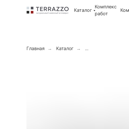
Error get alias
Комплекс
Error get alias
Каталог
Ком
Error get alias
работ
Главная
Каталог
...
→
→