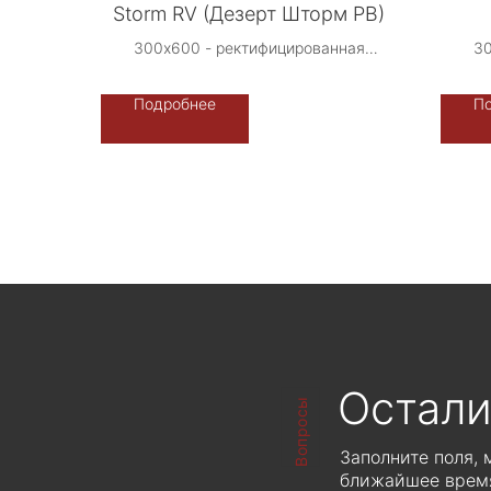
Storm RV (Дезерт Шторм РВ)
300х600 - ректифицированная
30
Производство: Либерти Стоун -
Пр
Терраццо-Рус, Россия.
Подробнее
П
Возможно индивидуальное
исполнение -
фон/камненасыщение
ЦЕНА ПО ЗАПРОСУ
Рассчитывается индивидуально от
Расс
объема производства
Остали
Вопросы
Заполните поля,
ближайшее время