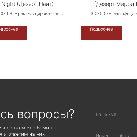
Night (Дезерт Найт)
(Дезерт Марбл 
0х600 - ректифицированная
100х600 - ректифици
оизводство: Либерти Стоун -
Производство: Либерти
Терраццо-Рус, Россия.
Терраццо-Рус, Рос
одробнее
Подробнее
Возможно индивидуальное
Возможно индивиду
исполнение -
исполнение -
фон/камненасыщение
фон/камненасыщ
ЦЕНА ПО ЗАПРОСУ
ЦЕНА ПО ЗАПР
читывается индивидуально от
Рассчитывается индиви
объема производства
объема производ
сь вопросы?
 мы свяжемся с Вами в
 и ответим на них