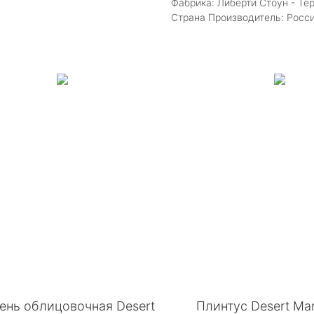
Фабрика: Либерти Стоун - Те
Страна Производитель: Росс
ень облицовочная Desert
Плинтус Desert Mar