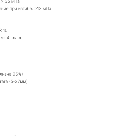
 > 35 мПа
ние при изгибе: >12 мПа
R 10
ен: 4 класс
лизна 96%)
rara (5-27мм)