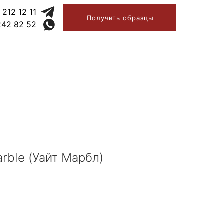
 212 12 11
Получить образцы
242 82 52
rble (Уайт Марбл)