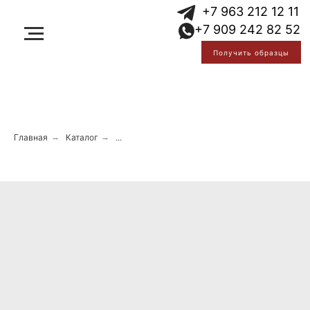
Error get alias
+7 963 212 12 11
Error get alias
+7 909 242 82 52
Error get alias
Получить образцы
Главная
→
Каталог
→
...