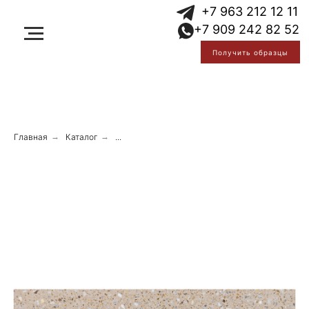
Error get alias
+7 963 212 12 11
Error get alias
+7 909 242 82 52
Error get alias
Получить образцы
Главная
→
Каталог
→
...