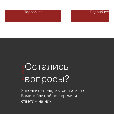
Производство: Либерти Стоун -
Производство: Либерти С
Терраццо-Рус, Россия.
Терраццо-Рус, Росси
Подробнее
Подробнее
Возможно индивидуальное
Возможно индивидуал
исполнение -
исполнение -
фон/камненасыщение
фон/камненасыщени
ЦЕНА ПО ЗАПРОСУ
ЦЕНА ПО ЗАПРОС
Рассчитывается индивидуально от
Рассчитывается индивиду
объема производства
объема производст
Остались
Вопросы
вопросы?
Заполните поля, мы свяжемся с
Вами в ближайшее время и
ответим на них