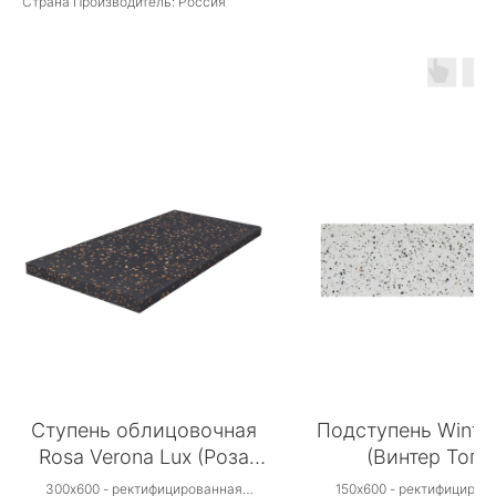
Страна Производитель: Россия
Ступень облицовочная
Подступень Winter
Rosa Verona Lux (Роза
(Винтер Топс
Верона Люкс)
300х600 - ректифицированная
150х600 - ректифициров