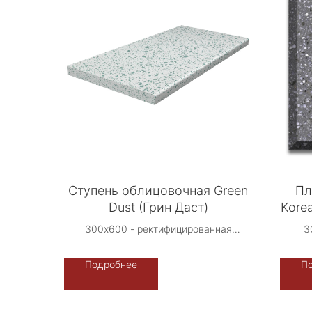
Ступень облицовочная Green
Пл
Dust (Грин Даст)
Kore
300х600 - ректифицированная
3
Производство: Либерти Стоун -
4
Терраццо-Рус, Россия.
Подробнее
П
Возможно индивидуальное
исполнение -
Прои
фон/камненасыщение