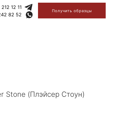
 212 12 11
Получить образцы
242 82 52
r Stone (Плэйсер Стоун)