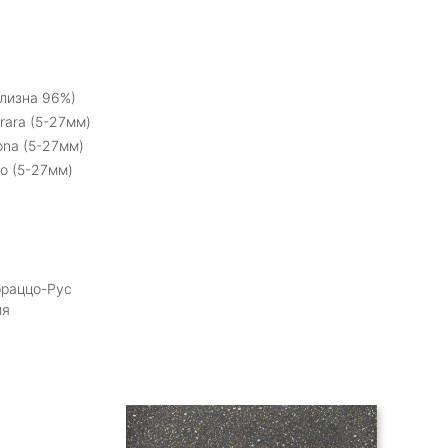
лизна 96%)
rara (5-27мм)
ona (5-27мм)
o (5-27мм)
рраццо-Рус
ия