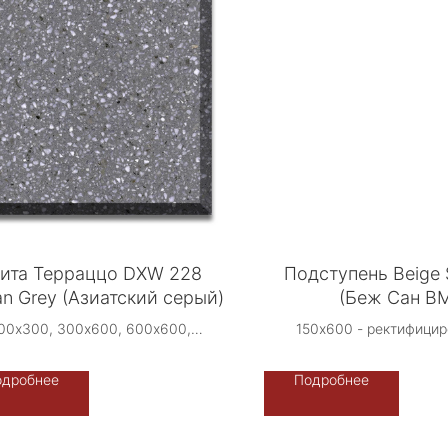
ита Терраццо DXW 228
Подступень Beige
an Grey (Азиатский серый)
(Беж Сан В
00х300, 300х600, 600х600,
150х600 - ректифици
00х800, 800х800, 900х900,
Производство: Либерти
1200х600, 2400х1600 -
Терраццо-Рус, Рос
одробнее
Подробнее
ректифицированная
Возможно индивиду
зводство: Терраццо-Рус DXW -
исполнение -
Китай
фон/камненасыщ