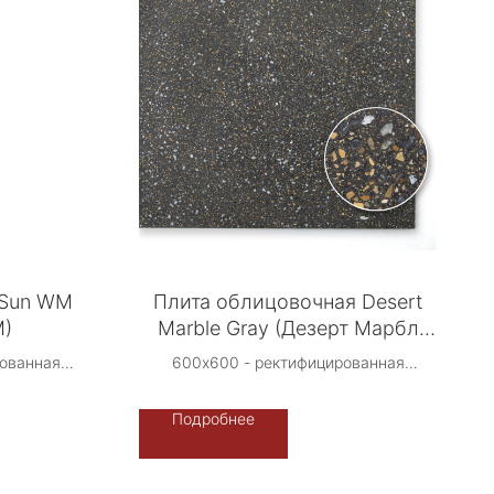
 Sun WM
Плита облицовочная Desert
М)
Marble Gray (Дезерт Марбл
Грэй)
рованная
600х600 - ректифицированная
 Стоун -
Производство: Либерти Стоун -
сия.
Терраццо-Рус, Россия.
Подробнее
альное
Возможно индивидуальное
исполнение -
ение
фон/камненасыщение