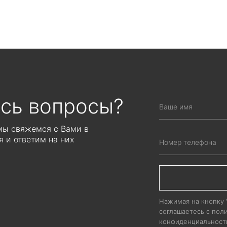
рок производства: 4 недели
ЦЕНА ПО ЗАПР
ЦЕНА ПО ЗАПРОСУ
Рассчитывается индиви
читывается индивидуально от
объема производ
объема производства
сь вопросы?
 мы свяжемся с Вами в
 и ответим на них
Нажимая на кнопку
соглашаетесь с пол
конфиденциальност