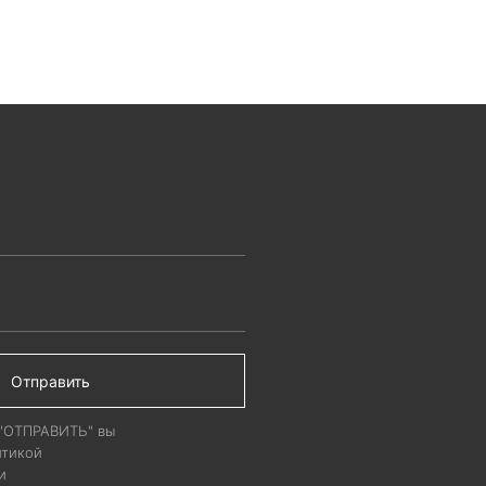
ОСУ
ЦЕНА ПО ЗАПРОСУ
дуально от
Рассчитывается индивидуально от
ства
объема производства
Отправить
 "ОТПРАВИТЬ" вы
итикой
и