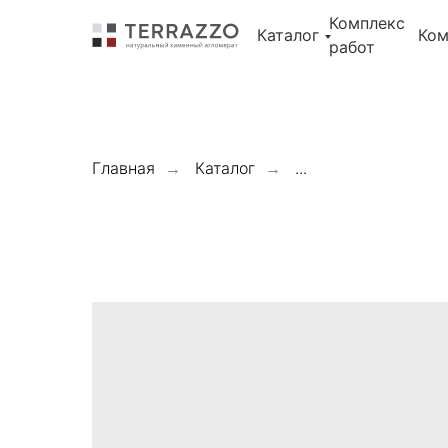
Error get alias
Комплекс
Error get alias
Каталог
Ком
Error get alias
работ
Главная
Каталог
...
→
→