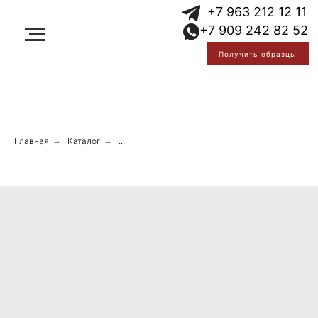
Error get alias
+7 963 212 12 11
Error get alias
+7 909 242 82 52
Error get alias
Получить образцы
Главная
→
Каталог
→
...