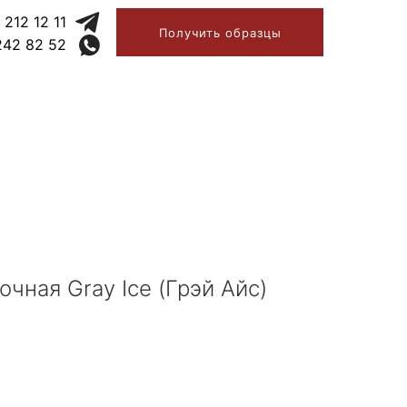
 212 12 11
Получить образцы
242 82 52
чная Gray Ice (Грэй Айс)