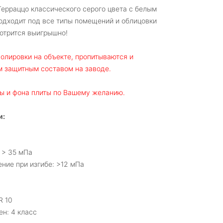
ерраццо классического серого цвета с белым
одходит под все типы помещений и облицовки
отрится выигрышно!
олировки на объекте, пропитываются и
 защитным составом на заводе.
ы и фона плиты по Вашему желанию.
и:
 > 35 мПа
ние при изгибе: >12 мПа
R 10
ен: 4 класс