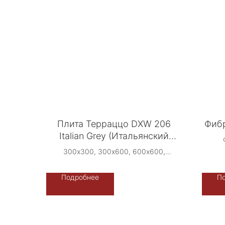
Плита Терраццо DXW 206
Фибр
Italian Grey (Итальянский
Серый)
300х300, 300х600, 600х600,
400х800, 800х800, 900х900,
1200х600, 2400х1600 -
Подробнее
П
ректифицированная
Производство: Терраццо-Рус DXW -
Китай
Срок производства: 4 недели