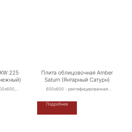
DXW 225
Плита облицовочная Amber
снежный)
Saturn (Янтарный Сатурн)
00х600,
600х600 - ректифицированная
00х900,
Производство: Либерти Стоун -
600 -
Терраццо-Рус, Россия.
Подробнее
ная
Возможно индивидуальное
-Рус DXW -
исполнение -
фон/камненасыщение
 недели