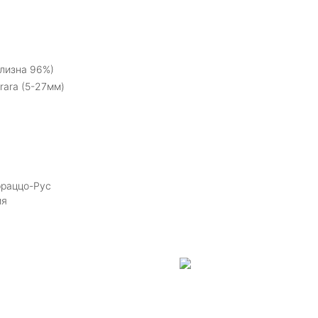
лизна 96%)
rara (5-27мм)
рраццо-Рус
ия