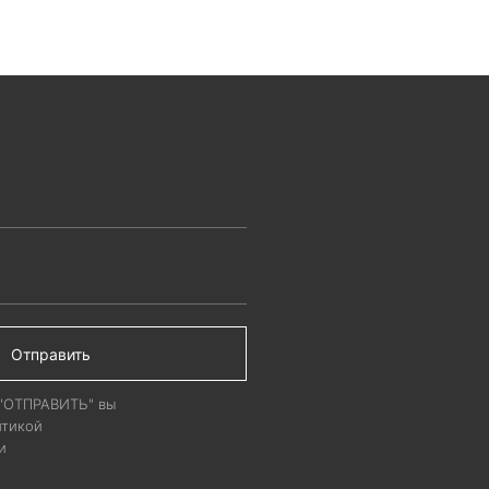
ЦЕНА ПО ЗАПРОСУ
ОСУ
Рассчитывается индивидуально от
дуально от
объема производства
ства
Отправить
 "ОТПРАВИТЬ" вы
итикой
и