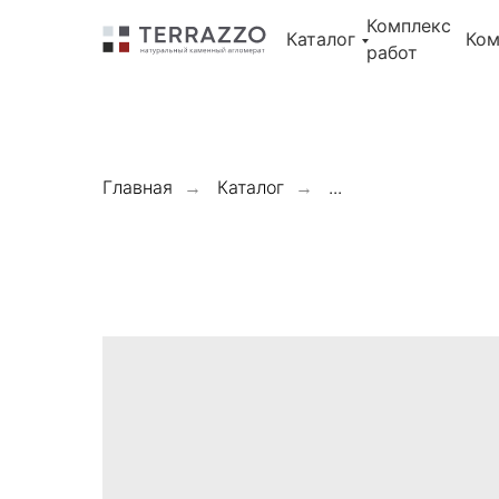
Error get alias
Комплекс
Error get alias
Каталог
Ком
Error get alias
работ
Главная
Каталог
...
→
→