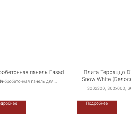
обетонная панель Fasad
Плита Терраццо 
Snow White (Бело
Фибробетонная панель для
фасадов 800 мм * 400 мм
300х300, 300х600, 6
400х800, 800х800, 9
ЦЕНА ПО ЗАПРОСУ
1200х600, 2400х1
одробнее
Подробнее
ректифицирован
Производство: Терраццо
Китай
Срок производства: 4