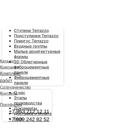
Error get alias
Плиты Terrazzo
Янтарные Плиты
Terrazzo
Ступени Terrazzo
Подступенки Terrazzo
Плинтус Terrazzo
Входные группы
Малые архитектурные
формы
Каталог
3D Облегченные
фиброцементные
Компания
панели
Комплекс
Фиброцементные
работ
панели
Сотрудничество
О нас
Контакты
Этапы
производства
Портфолио
Документы
+7 963 212 12 11
Доставка и оплата
Блог
+7 909 242 82 52