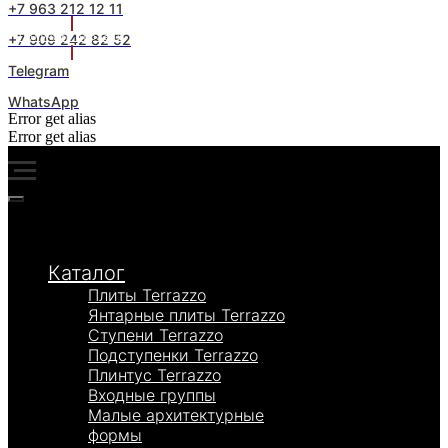
+7 963 212 12 11
+7 909 242 82 52
Получить образцы
Telegram
WhatsApp
Error get alias
Error get alias
Каталог
Плиты Terrazzo
Янтарные плиты Terrazzo
Ступени Terrazzo
Подступенки Terrazzo
Плинтус Terrazzo
Входные группы
Малые архитектурные
формы