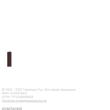
Вопросы
Остались
вопросы?
© 2023 - 2025 Терраццо-Рус. Все права защищены
ИНН: 3245013612
ОГРН:
1173256009629
Политика конфиденциальности
КОМПАНИЯ