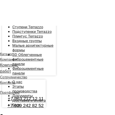
Error get alias
Плиты Terrazzo
Янтарные Плиты
Terrazzo
Ступени Terrazzo
Подступенки Terrazzo
Плинтус Terrazzo
Входные группы
Малые архитектурные
формы
Каталог
3D Облегченные
фиброцементные
Компания
панели
Комплекс
Фиброцементные
работ
панели
Сотрудничество
О нас
Контакты
Этапы
производства
Портфолио
Документы
+7 963 212 12 11
Доставка и оплата
Блог
+7 909 242 82 52