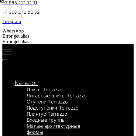
+7 963 212 12 11
+7 909 242 82 52
Получить образцы
Telegram
WhatsApp
Error get alias
Error get alias
Каталог
Плиты Terrazzo
Янтарные плиты Terrazzo
Ступени Terrazzo
Подступенки Terrazzo
Плинтус Terrazzo
Входные группы
Малые архитектурные
формы