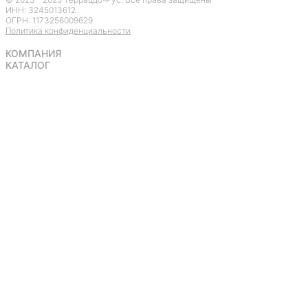
ИНН: 3245013612
ОГРН:
1173256009629
Политика конфиденциальности
КОМПАНИЯ
КАТАЛОГ
Плиты Terrazzo
Янтарные плиты
Terrazzo
Ступени Terrazzo
Подступенки Terrazzo
Плинтус Terrazzo
О нас
Этапы
производства
Сертификаты
Доставка и оплата
Сотрудничество
Блог
Контакты
Заполните поля, мы свяжемся с
Вами в ближайшее время и