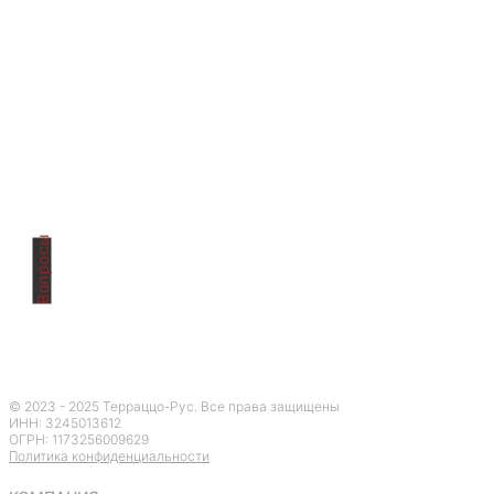
Вопросы
Остались
вопросы?
© 2023 - 2025 Терраццо-Рус. Все права защищены
ИНН: 3245013612
ОГРН:
1173256009629
Политика конфиденциальности