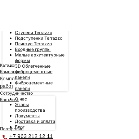
Error get alias
Плиты Terrazzo
Янтарные Плиты
Terrazzo
Ступени Terrazzo
Подступенки Terrazzo
Плинтус Terrazzo
Входные группы
Малые архитектурные
формы
Каталог
3D Облегченные
фиброцементные
Компания
панели
Комплекс
Фиброцементные
работ
панели
Сотрудничество
О нас
Контакты
Этапы
производства
Документы
Доставка и оплата
Блог
Портфолио
+7 963 212 12 11